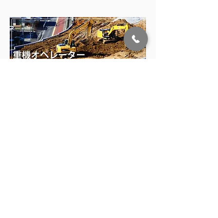
勤務地
福岡県久留米市
勤務時間
8:00～17:00
仕事内容
主に、県内各現場における土木工事現場での各
種建設機械の運転作業業務です。土木作業など
の他、付随する業務を行っていただきます。
応募条件
応募資格：普通自動車免許（AT限定不可）車両